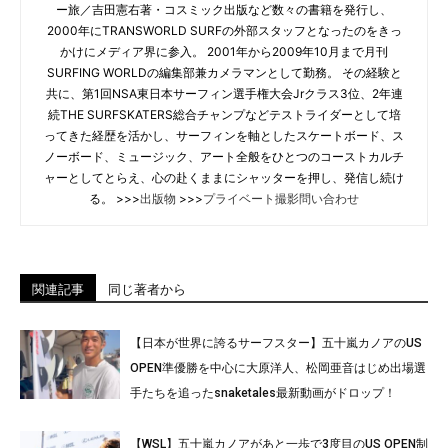
ー旅／吉田憲右著・コスミック出版など数々の書籍を発行し、
2000年にTRANSWORLD SURFの外部スタッフとなったのをきっ
かけにメディア界に参入。 2001年から2009年10月まで月刊
SURFING WORLDの編集部兼カメラマンとして勤務。 その経験と
共に、第1回NSA東日本サーフィン選手権大会Jrクラス3位、2年連
続THE SURFSKATERS総合チャンプなどテストライダーとして培
ってきた経歴を活かし、サーフィンを軸としたスケートボード、ス
ノーボード、ミュージック、アート全般をひとつのコーストカルチ
ャーとしてとらえ、心の赴くままにシャッターを押し、発信し続け
る。 >>>
出版物
>>>
プライベート撮影問い合わせ
関連記事
同じ著者から
【日本が世界に誇るサーフスター】五十嵐カノアのUS
OPEN準優勝を中心に大原洋人、松岡亜音はじめ出場選
手たちを追ったsnaketales最新動画がドロップ！
【WSL】五十嵐カノアがあと一歩で3度目のUS OPEN制