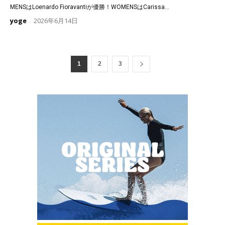
MENSはLoenardo Fioravantiが優勝！WOMENSはCarissa...
yoge
2026年6月14日
-
1
2
3