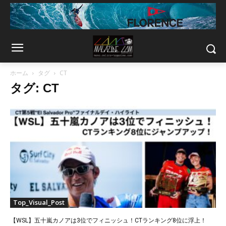
ホーム
タグ
CT
タグ: CT
Top_Visual_Post
【WSL】五十嵐カノアは3位でフィニッシュ！CTランキング8位に浮上！