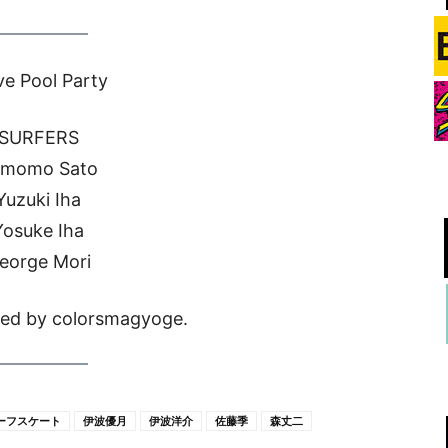
e Pool Party
SURFERS
umomo Sato
Yuzuki Iha
Yosuke Iha
eorge Mori
ted by colorsmagyoge.
ーフスケート
伊波優月
伊波洋介
佐藤季
森丈二