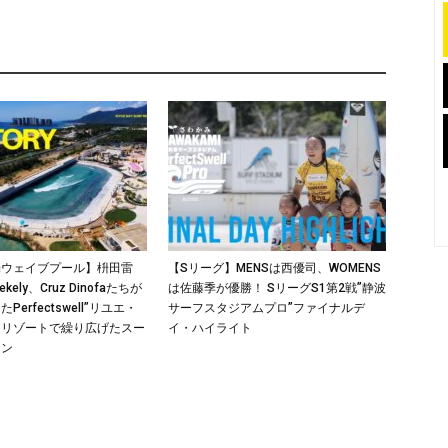
端ウェイブプール】枡田雷
【Sリーグ】MENSは西優司、WOMENS
ekely、Cruz Dinofaたちが
は佐藤季が優勝！ SリーグS1第2戦”静波
erfectswell”リユエ・
サーフスタジアムプロ”ファイナルデ
フリゾートで繰り広げたスー
イ・ハイライト
ョン