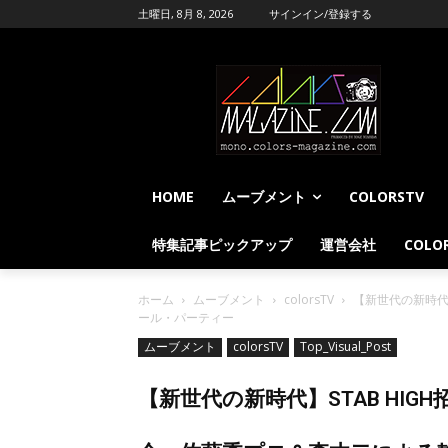
土曜日, 8月 8, 2026
サインイン/登録する
HOME
ムーブメント
COLORSTV
特集記事ピックアップ
運営会社
COLOR
ホーム
ムーブメント
colorsTV
【新世代の新時代
ール・パーティー
ムーブメント
colorsTV
Top_Visual_Post
【新世代の新時代】STAB H