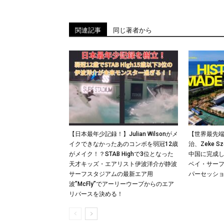
関連記事
同じ著者から
【日本最年少記録！】Julian Wilsonがメ
【世界最先
イクできなかったあのコンボを弱冠12歳
治、Zeke Sz
がメイク！？STAB Highで3位となった
中国に完成したP
天才キッズ・エアリスト伊波洋介が静波
ベイ・サー
サーフスタジアムの最新エア用
パーセッシ
波”McFly”でアーリーウープからのエア
リバースを決める！