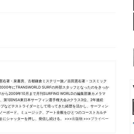
憲右著・泉書房、古都鎌倉ミステリー旅／吉田憲右著・コスミック
00年にTRANSWORLD SURFの外部スタッフとなったのをきっか
から2009年10月まで月刊SURFING WORLDの編集部兼カメラマ
、第1回NSA東日本サーフィン選手権大会Jrクラス3位、2年連続
合チャンプなどテストライダーとして培ってきた経歴を活かし、サーフィン
ノーボード、ミュージック、アート全般をひとつのコーストカルチ
まにシャッターを押し、発信し続ける。 >>>
出版物
>>>
プライベー