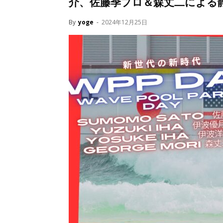
介、佐藤季プロ＆森丈二による
By
yoge
-
2024年12月25日