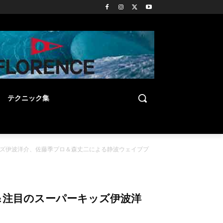
テクニック集
キッズ伊波洋介、佐藤季プロ＆森丈二による静波ウェイブプ
月＆注目のスーパーキッズ伊波洋