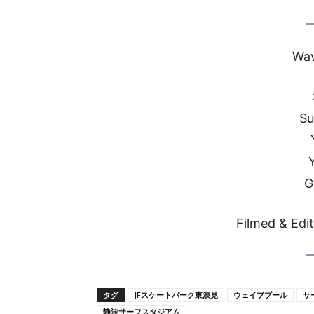
Wav
S
G
Filmed & Edi
タグ
JFスケートパーク東浪見
ウェイブプール
サ
静波サーフスタジアム