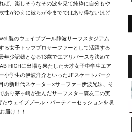
れば、楽しそうなその波を見て純粋に自分もや
軟性がゆえに彼らが今までではあり得ないほど
swell製のウェイブプール静波サーフスタジアム
する女子トッププロサーファーとして活躍する
最年少記録となる13歳でエアリバースを決めて
AB HIGHに出場を果たした天才女子中学生エア
ー小学生の伊波洋介といったJFスケートパーク
鬼注目の新世代スケーター×サーファー伊波兄妹、そ
であり茅ヶ崎が生んだサーフスター森友二の実
げたウェイブプール・パーティーセッションを収
をお届け！！