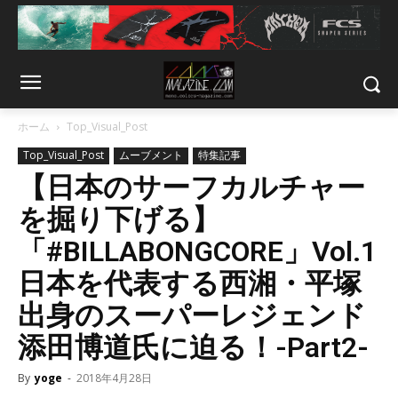
ホーム
Top_Visual_Post
Top_Visual_Post
ムーブメント
特集記事
【日本のサーフカルチャー
を掘り下げる】
「#BILLABONGCORE」Vol.1
日本を代表する西湘・平塚
出身のスーパーレジェンド
添田博道氏に迫る！-Part2-
By
yoge
-
2018年4月28日