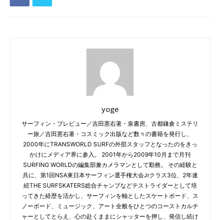
yoge
サーフィン・プレビュー／吉田憲右著・泉書房、古都鎌倉ミステリ
ー旅／吉田憲右著・コスミック出版など数々の書籍を発行し、
2000年にTRANSWORLD SURFの外部スタッフとなったのをきっ
かけにメディア界に参入。 2001年から2009年10月まで月刊
SURFING WORLDの編集部兼カメラマンとして勤務。 その経験と
共に、第1回NSA東日本サーフィン選手権大会Jrクラス3位、2年連
続THE SURFSKATERS総合チャンプなどテストライダーとして培
ってきた経歴を活かし、サーフィンを軸としたスケートボード、ス
ノーボード、ミュージック、アート全般をひとつのコーストカルチ
ャーとしてとらえ、心の赴くままにシャッターを押し、発信し続け