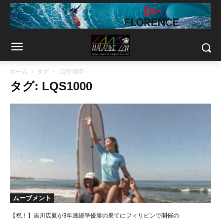
ホーム
タグ
LQS1000
タグ: LQS1000
ムーブメント
【祝！】吉川広夏が3年連続準優勝の果てにフィリピンで開催の