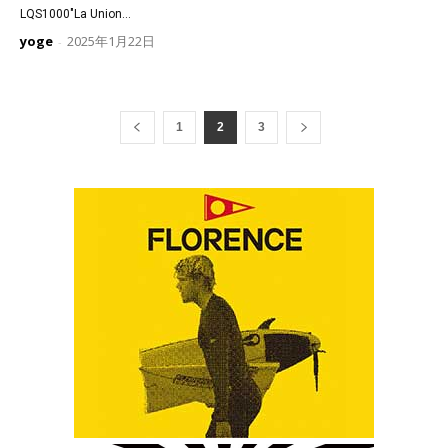
LQS1000″La Union...
yoge
2025年1月22日
-
1
2
3