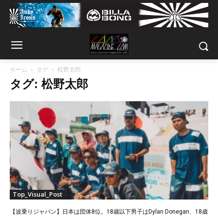
ホーム
タグ
松野太郎
タグ: 松野太郎
Top_Visual_Post
【波乗りジャパン】日本は団体8位。18歳以下男子はDylan Donegan、18歳