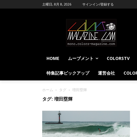
土曜日, 8月 8, 2026
サインイン/登録する
HOME
ムーブメント
COLORSTV
特集記事ピックアップ
運営会社
COLOR
ホーム
タグ
増田塁輝
タグ: 増田塁輝