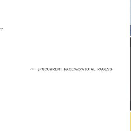
ッ
ページ％CURRENT_PAGE％の％TOTAL_PAGES％