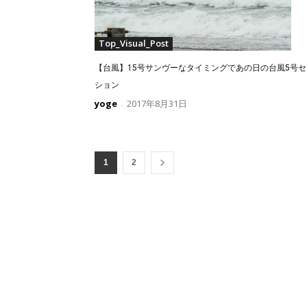
Top_Visual_Post
【台風】15号サンヴーなタイミングであの日の台風5号セ
ション
yoge
2017年8月31日
-
1
2