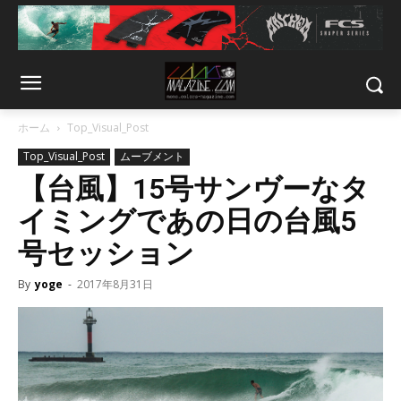
ホーム
Top_Visual_Post
Top_Visual_Post
ムーブメント
【台風】15号サンヴーなタ
イミングであの日の台風5
号セッション
By
yoge
-
2017年8月31日