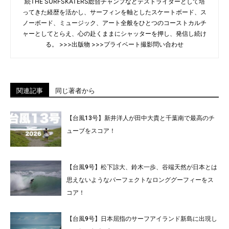
続THE SURFSKATERS総合チャンプなどテストライダーとして培
ってきた経歴を活かし、サーフィンを軸としたスケートボード、ス
ノーボード、ミュージック、アート全般をひとつのコーストカルチ
ャーとしてとらえ、心の赴くままにシャッターを押し、発信し続け
る。 >>>出版物 >>>プライベート撮影問い合わせ
関連記事
同じ著者から
【台風13号】新井洋人が田中大貴と千葉南で最高のチ
ューブをスコア！
【台風9号】松下諒大、鈴木一歩、谷端天然が日本とは
思えないようなパーフェクトなロンググーフィーをス
コア！
【台風9号】日本屈指のサーフアイランド新島に出現し