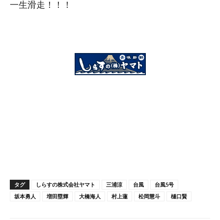
一生滑走！！！
タグ
しらすの株式会社ヤマト
三浦涼
台風
台風5号
坂本勇人
増田塁輝
大橋海人
村上蓮
松岡慧斗
樋口賢