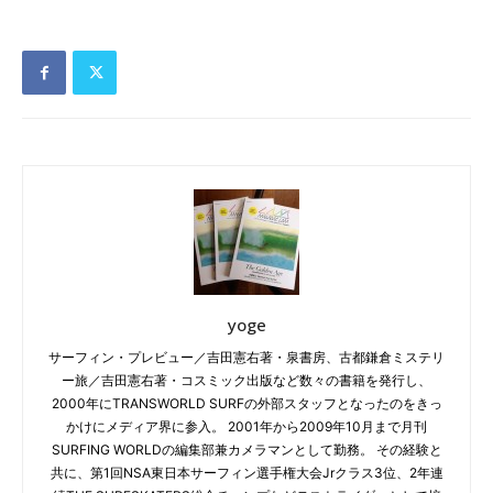
yoge
サーフィン・プレビュー／吉田憲右著・泉書房、古都鎌倉ミステリ
ー旅／吉田憲右著・コスミック出版など数々の書籍を発行し、
2000年にTRANSWORLD SURFの外部スタッフとなったのをきっ
かけにメディア界に参入。 2001年から2009年10月まで月刊
SURFING WORLDの編集部兼カメラマンとして勤務。 その経験と
共に、第1回NSA東日本サーフィン選手権大会Jrクラス3位、2年連