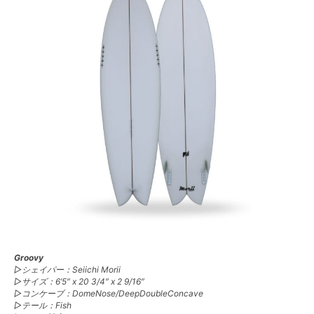
Groovy
▷シェイパー：Seiichi Morii
▷サイズ：6’5″ x 20 3/4″ x 2 9/16″
▷コンケーブ：DomeNose/DeepDoubleConcave
▷テール：Fish