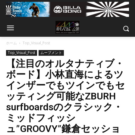
ホーム
Top_Visual_Post
Top_Visual_Post
ムーブメント
【注目のオルタナティブ・
ボード】小林直海によるツ
インザーでもツインでもセ
ッティング可能なZBURH
surfboardsのクラシック・
ミッドフィッシ
ュ”GROOVY”鎌倉セッショ