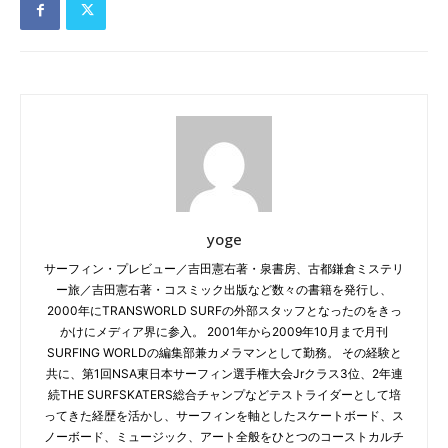
yoge
サーフィン・プレビュー／吉田憲右著・泉書房、古都鎌倉ミステリ
ー旅／吉田憲右著・コスミック出版など数々の書籍を発行し、
2000年にTRANSWORLD SURFの外部スタッフとなったのをきっ
かけにメディア界に参入。 2001年から2009年10月まで月刊
SURFING WORLDの編集部兼カメラマンとして勤務。 その経験と
共に、第1回NSA東日本サーフィン選手権大会Jrクラス3位、2年連
続THE SURFSKATERS総合チャンプなどテストライダーとして培
ってきた経歴を活かし、サーフィンを軸としたスケートボード、ス
ノーボード、ミュージック、アート全般をひとつのコーストカルチ