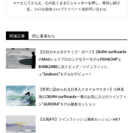
ャーとしてとらえ、心の赴くままにシャッターを押し、発信し続け
る。 >>>
出版物
>>>
プライベート撮影問い合わせ
関連記事
同じ著者から
【注目のオルタナティブ・ボード】ZBURH surfboards
のMoriiシェイプのロングセラーモデルFISH&CHIPと
BUNBLEBBEに次ぐビッグ・ツインフィッシ
ュ”Seabuss”モデルがデビュー！
【世界に認められる日本人スタイルマスター】小林直
海のZBURH surfboards一番のお気に入りのツインフィ
ン”AURORA”モデル鎌倉セッション
【台風4号】ツインフィッシュ湘南セッション vol.1