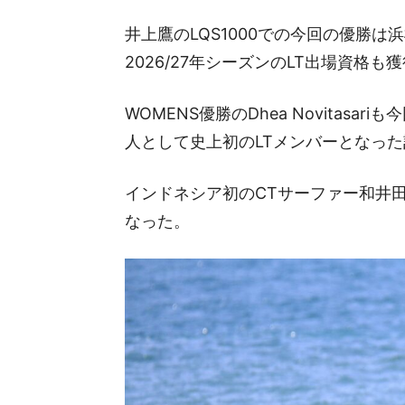
井上鷹のLQS1000での今回の優勝は
2026/27年シーズンのLT出場資格も
WOMENS優勝のDhea Novitas
人として史上初のLTメンバーとなっ
インドネシア初のCTサーファー和井
なった。