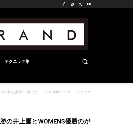
テクニック集
T出場枠を獲得！”浜松オープン NAMINMATSURI”ファイナ
NS優勝の井上鷹とWOMENS優勝のが