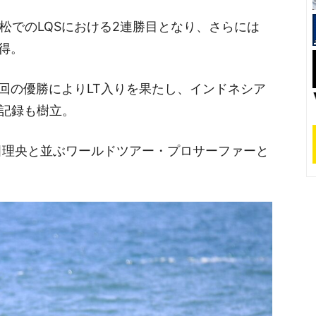
浜松でのLQSにおける2連勝目となり、さらには
獲得。
ariも今回の優勝によりLT入りを果たし、インドネシア
た記録も樹立。
田理央と並ぶワールドツアー・プロサーファーと