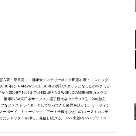
憲右著・泉書房、古都鎌倉ミステリー旅／吉田憲右著・コスミック
00年にTRANSWORLD SURFの外部スタッフとなったのをきっか
から2009年10月まで月刊SURFING WORLDの編集部兼カメラマ
、第1回NSA東日本サーフィン選手権大会Jrクラス3位、2年連続
合チャンプなどテストライダーとして培ってきた経歴を活かし、サーフィン
ノーボード、ミュージック、アート全般をひとつのコーストカルチ
まにシャッターを押し、発信し続ける。 >>>
出版物
>>>
プライベー