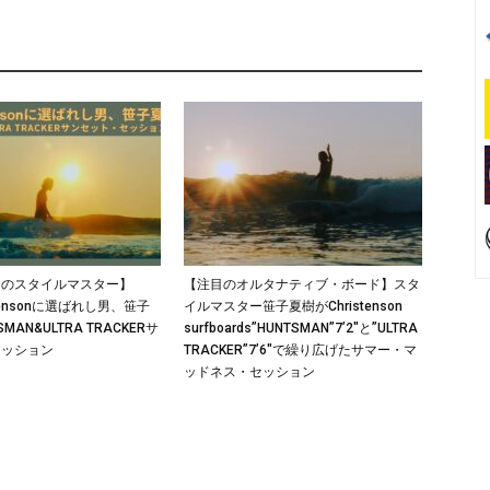
りのスタイルマスター】
【注目のオルタナティブ・ボード】スタ
ristensonに選ばれし男、笹子
イルマスター笹子夏樹がChristenson
MAN&ULTRA TRACKERサ
surfboards”HUNTSMAN”7’2″と”ULTRA
セッション
TRACKER”7’6″で繰り広げたサマー・マ
ッドネス・セッション