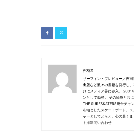
yoge
サーフィン・プレビュー／吉田
出版など数々の書籍を発行し、20
けにメディア界に参入。 2001年
ンとして勤務。 その経験と共に
THE SURFSKATERS総
を軸としたスケートボード、ス
ャーとしてとらえ、心の赴くま
ト撮影問い合わせ