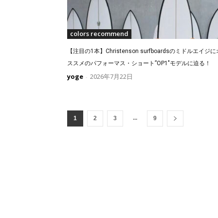
colors recommend
【注目の1本】Christenson surfboardsのミドルエイジに
ススメのパフォーマス・ショート”OP1″モデルに迫る！
yoge
2026年7月22日
-
...
1
2
3
9