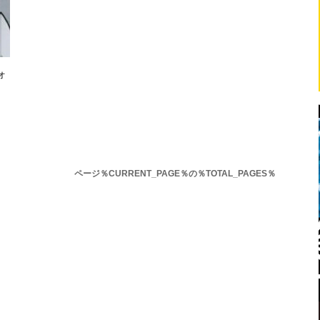
オ
ページ％CURRENT_PAGE％の％TOTAL_PAGES％