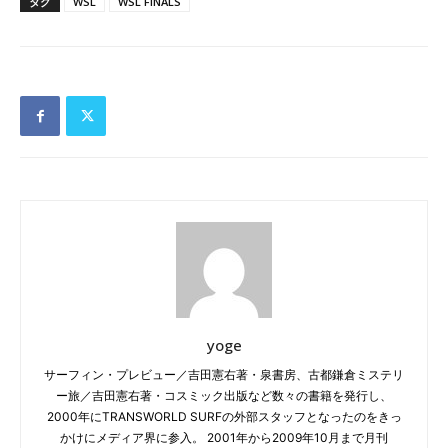
タグ
WSL
WSL FINALS
yoge
サーフィン・プレビュー／吉田憲右著・泉書房、古都鎌倉ミステリ
ー旅／吉田憲右著・コスミック出版など数々の書籍を発行し、
2000年にTRANSWORLD SURFの外部スタッフとなったのをきっ
かけにメディア界に参入。 2001年から2009年10月まで月刊