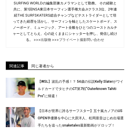
SURFING WORLDの編集部兼カメラマンとして勤務。 その経験と
共に、第1回NSA東日本サーフィン選手権大会Jrクラス3位、2年連
続THE SURFSKATERS総合チャンプなどテストライダーとして培
ってきた経歴を活かし、サーフィンを軸としたスケートボード、ス
ノーボード、ミュージック、アート全般をひとつのコーストカルチ
ャーとしてとらえ、心の赴くままにシャッターを押し、発信し続け
る。 >>>
出版物
>>>
プライベート撮影問い合わせ
関連記事
同じ著者から
【WSL】波乱の予感！？ 54歳の伝説Kelly Slaterがワイ
ルドカードでタヒチのCT第7戦”Outerknown Tahiti
Pro”に帰還！
【日本が世界に誇るサーフスター】五十嵐カノアのUS
OPEN準優勝を中心に大原洋人、松岡亜音はじめ出場選
手たちを追ったsnaketales最新動画がドロップ！