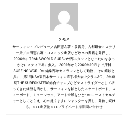
yoge
サーフィン・プレビュー／吉田憲右著・泉書房、古都鎌倉ミステリ
ー旅／吉田憲右著・コスミック出版など数々の書籍を発行し、
2000年にTRANSWORLD SURFの外部スタッフとなったのをきっ
かけにメディア界に参入。 2001年から2009年10月まで月刊
SURFING WORLDの編集部兼カメラマンとして勤務。 その経験と
共に、第1回NSA東日本サーフィン選手権大会Jrクラス3位、2年連
続THE SURFSKATERS総合チャンプなどテストライダーとして培
ってきた経歴を活かし、サーフィンを軸としたスケートボード、ス
ノーボード、ミュージック、アート全般をひとつのコーストカルチ
ャーとしてとらえ、心の赴くままにシャッターを押し、発信し続け
る。 >>>
出版物
>>>
プライベート撮影問い合わせ