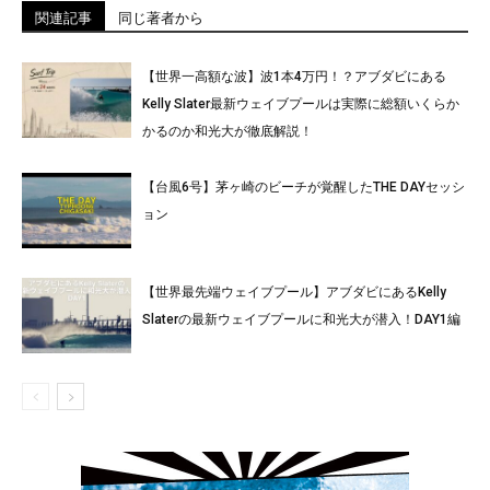
関連記事
同じ著者から
【世界一高額な波】波1本4万円！？アブダビにある
Kelly Slater最新ウェイブプールは実際に総額いくらか
かるのか和光大が徹底解説！
【台風6号】茅ヶ崎のビーチが覚醒したTHE DAYセッシ
ョン
【世界最先端ウェイブプール】アブダビにあるKelly
Slaterの最新ウェイブプールに和光大が潜入！DAY1編