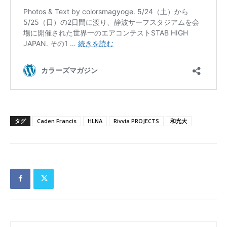
タグ
Caden Francis
HLNA
Rivvia PROJECTS
和光大