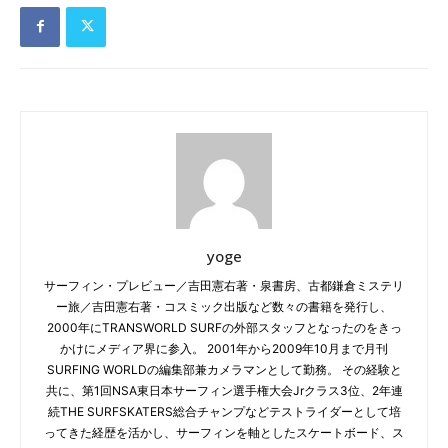
yoge
サーフィン・プレビュー／吉田憲右著・泉書房、古都鎌倉ミステリ
ー旅／吉田憲右著・コスミック出版など数々の書籍を発行し、
2000年にTRANSWORLD SURFの外部スタッフとなったのをきっ
かけにメディア界に参入。 2001年から2009年10月まで月刊
SURFING WORLDの編集部兼カメラマンとして勤務。 その経験と
共に、第1回NSA東日本サーフィン選手権大会Jrクラス3位、2年連
続THE SURFSKATERS総合チャンプなどテストライダーとして培
ってきた経歴を活かし、サーフィンを軸としたスケートボード、ス