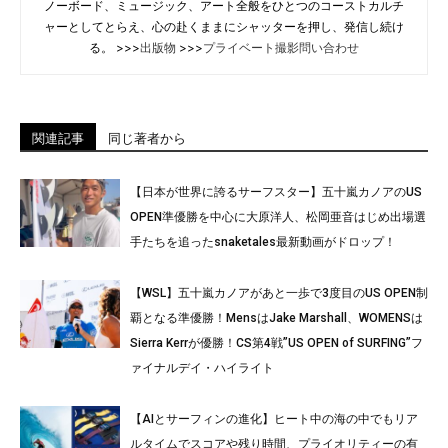
ノーボード、ミュージック、アート全般をひとつのコーストカルチ
ャーとしてとらえ、心の赴くままにシャッターを押し、発信し続け
る。 >>>
出版物
>>>
プライベート撮影問い合わせ
関連記事
同じ著者から
【日本が世界に誇るサーフスター】五十嵐カノアのUS
OPEN準優勝を中心に大原洋人、松岡亜音はじめ出場選
手たちを追ったsnaketales最新動画がドロップ！
【WSL】五十嵐カノアがあと一歩で3度目のUS OPEN制
覇となる準優勝！MensはJake Marshall、WOMENSは
Sierra Kerrが優勝！CS第4戦”US OPEN of SURFING”フ
ァイナルデイ・ハイライト
【AIとサーフィンの進化】ヒート中の海の中でもリア
ルタイムでスコアや残り時間、プライオリティーの有