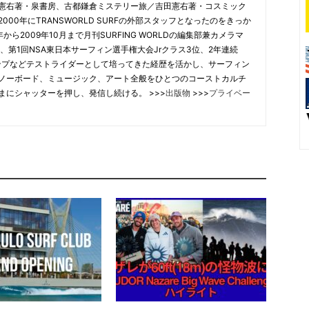
憲右著・泉書房、古都鎌倉ミステリー旅／吉田憲右著・コスミック
00年にTRANSWORLD SURFの外部スタッフとなったのをきっか
から2009年10月まで月刊SURFING WORLDの編集部兼カメラマ
、第1回NSA東日本サーフィン選手権大会Jrクラス3位、2年連続
合チャンプなどテストライダーとして培ってきた経歴を活かし、サーフィン
ノーボード、ミュージック、アート全般をひとつのコーストカルチ
まにシャッターを押し、発信し続ける。 >>>
出版物
>>>
プライベー