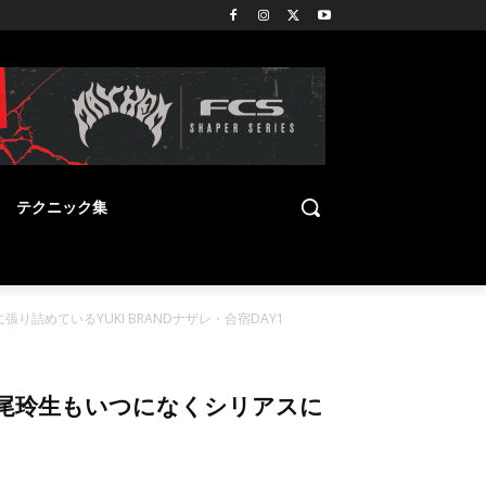
テクニック集
張り詰めているYUKI BRANDナザレ・合宿DAY1
載な金尾玲生もいつになくシリアスに