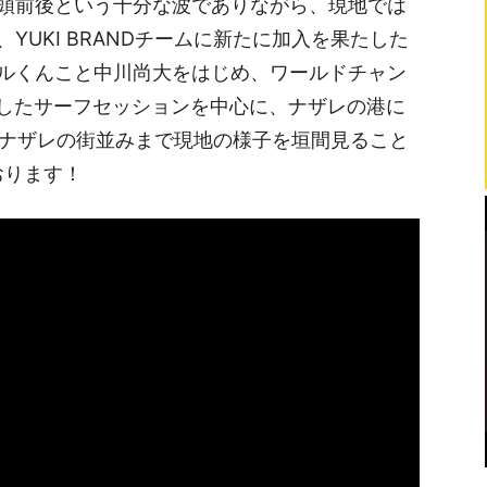
頭前後という十分な波でありながら、現地では
YUKI BRANDチームに新たに加入を果たした
ルくんこと中川尚大をはじめ、ワールドチャン
ップを果たしたサーフセッションを中心に、ナザレの港に
ウスやナザレの街並みまで現地の様子を垣間見ること
おります！