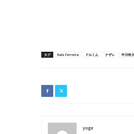
タグ
Italo Ferreira
ドルくん
ナザレ
中川尚
yoge