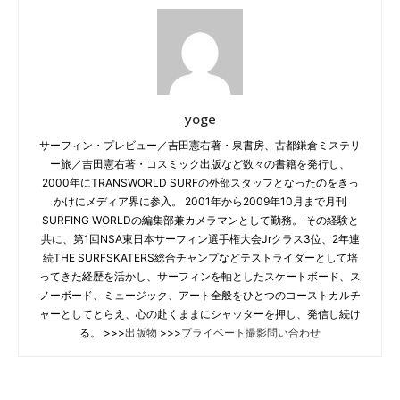
yoge
サーフィン・プレビュー／吉田憲右著・泉書房、古都鎌倉ミステリ
ー旅／吉田憲右著・コスミック出版など数々の書籍を発行し、
2000年にTRANSWORLD SURFの外部スタッフとなったのをきっ
かけにメディア界に参入。 2001年から2009年10月まで月刊
SURFING WORLDの編集部兼カメラマンとして勤務。 その経験と
共に、第1回NSA東日本サーフィン選手権大会Jrクラス3位、2年連
続THE SURFSKATERS総合チャンプなどテストライダーとして培
ってきた経歴を活かし、サーフィンを軸としたスケートボード、ス
ノーボード、ミュージック、アート全般をひとつのコーストカルチ
ャーとしてとらえ、心の赴くままにシャッターを押し、発信し続け
る。 >>>
出版物
>>>
プライベート撮影問い合わせ