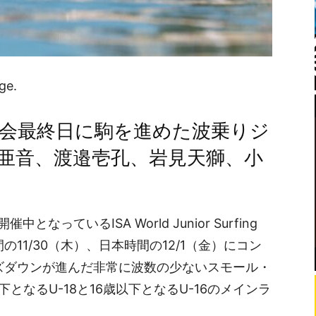
ge.
大会最終日に駒を進めた波乗りジ
亜音、渡邉壱孔、岩見天獅、小
っているISA World Junior Surfing
時間の11/30（木）、日本時間の12/1（金）にコン
イズダウンが進んだ非常に波数の少ないスモール・
となるU-18と16歳以下となるU-16のメインラ