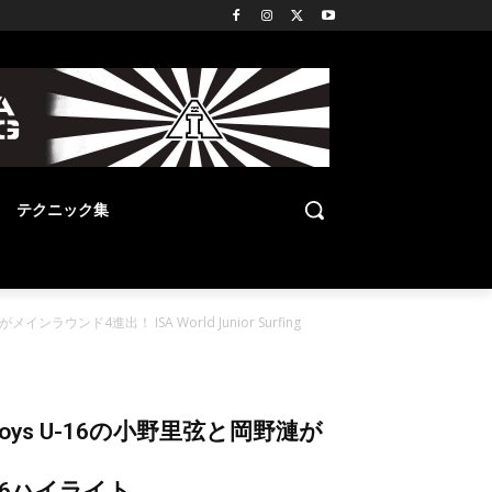
テクニック集
ウンド4進出！ ISA World Junior Surfing
oys U-16の小野里弦と岡野漣が
DAY6ハイライト