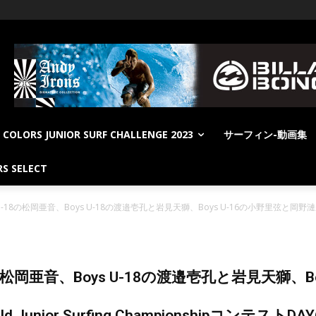
COLORS JUNIOR SURF CHALLENGE 2023
サーフィン-動画集
S SELECT
-18の松岡亜音、Boys U-18の渡邉壱孔と岩見天獅、Boys U-16の小野里弦と岡野漣がメインラ
8の松岡亜音、Boys U-18の渡邉壱孔と岩見天獅、B
Junior Surfing Championshipコンテスト