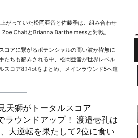
まで勝ち上がっていた松岡亜音と佐藤季は、組み合わせ
haitとBrianna Barthelmessと対戦。
スコアに繋がるポテンシャルの高い波が皆無に
手たちも翻弄される中、松岡亜音が世界レベル
スコア8.14ptをまとめ、メインラウンド5へ進
4の岩見天獅がトータルスコア
1位でラウンドアップ！ 渡邉壱孔は
出し、大逆転を果たして2位に食い