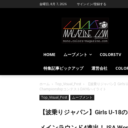
金曜日, 8月 7, 2026
サインイン/登録する
HOME
ムーブメント
COLORSTV
特集記事ピックアップ
運営会社
COLOR
ホーム
Top_Visual_Post
【波乗りジャパン】Girls U
ChampionshipコンテストDAY6ハイライト
Top_Visual_Post
ムーブメント
【波乗りジャパン】Girls U-1
メインラウンド4進出！ ISA World 