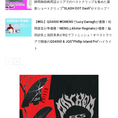
静岡御前崎周辺エリアでのベストクリップを集めた最
新ショートクリップ”SLASH DOT Dash”がドロップ！
【WSL】QS4000 WOMENSでLucy Darraghが優勝！松
岡亜音が準優勝！MENSはAlister Reginatoが優勝！脇
田紗良と池田美来が3位でフィニッシュ！オーストラリ
アで開催のQS4000 & JQS”Phillip Island Pro”ハイライ
ト