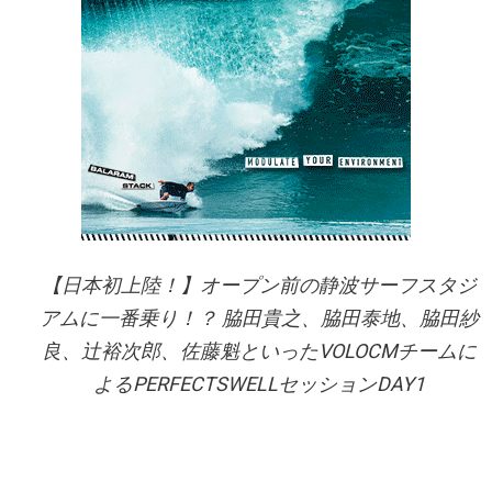
【日本初上陸！】オープン前の静波サーフスタジ
アムに一番乗り！？ 脇田貴之、脇田泰地、脇田紗
良、辻裕次郎、佐藤魁といったVOLOCMチームに
よるPERFECTSWELLセッションDAY1