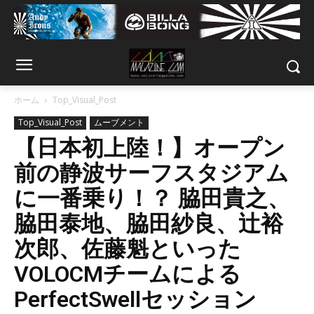
ホーム
Top_Visual_Post
Top_Visual_Post
ムーブメント
【日本初上陸！】オープン
前の静波サーフスタジアム
に一番乗り！？ 脇田貴之、
脇田泰地、脇田紗良、辻裕
次郎、佐藤魁といった
VOLOCMチームによる
PerfectSwellセッション