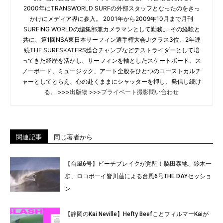
2000年にTRANSWORLD SURFの外部スタッフとなったのをきっ
かけにメディア界に参入。 2001年から2009年10月まで月刊
SURFING WORLDの編集部兼カメラマンとして勤務。 その経験と
共に、第1回NSA東日本サーフィン選手権大会Jrクラス3位、2年連
続THE SURFSKATERS総合チャンプなどテストライダーとして培
ってきた経歴を活かし、サーフィンを軸としたスケートボード、ス
ノーボード、ミュージック、アート全般をひとつのコーストカルチ
ャーとしてとらえ、心の赴くままにシャッターを押し、発信し続け
る。 >>>
出版物
>>>
プライベート撮影問い合わせ
関連記事
同じ著者から
【台風6号】ビーチブレイクが覚醒！脇田泰地、鈴木一
歩、ロコボーイ皆川蓮による台風6号THE DAYセッショ
ン
【静岡のKai Neville】Hefty BeefことフィルマーKaiが