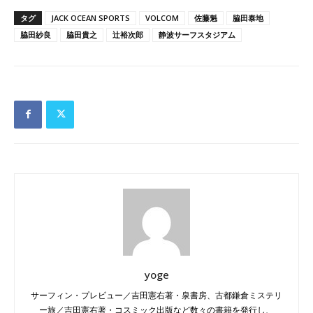
タグ
JACK OCEAN SPORTS
VOLCOM
佐藤魁
脇田泰地
脇田紗良
脇田貴之
辻裕次郎
静波サーフスタジアム
yoge
サーフィン・プレビュー／吉田憲右著・泉書房、古都鎌倉ミステリ
ー旅／吉田憲右著・コスミック出版など数々の書籍を発行し、