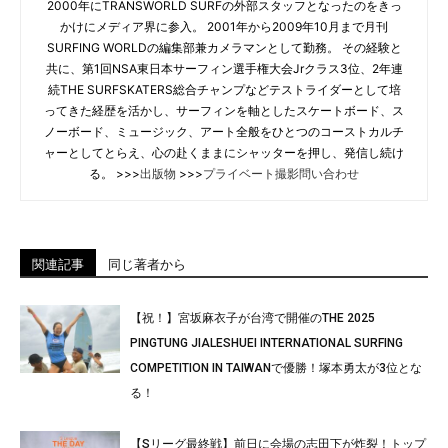
2000年にTRANSWORLD SURFの外部スタッフとなったのをきっ
かけにメディア界に参入。 2001年から2009年10月まで月刊
SURFING WORLDの編集部兼カメラマンとして勤務。 その経験と
共に、第1回NSA東日本サーフィン選手権大会Jrクラス3位、2年連
続THE SURFSKATERS総合チャンプなどテストライダーとして培
ってきた経歴を活かし、サーフィンを軸としたスケートボード、ス
ノーボード、ミュージック、アート全般をひとつのコーストカルチ
ャーとしてとらえ、心の赴くままにシャッターを押し、発信し続け
る。 >>>
出版物
>>>
プライベート撮影問い合わせ
関連記事
同じ著者から
【祝！】宮坂麻衣子が台湾で開催のTHE 2025
PINGTUNG JIALESHUEI INTERNATIONAL SURFING
COMPETITION IN TAIWANで優勝！塚本勇太が3位とな
る！
【Sリーグ最終戦】前日に会場の志田下が炸裂！トップ