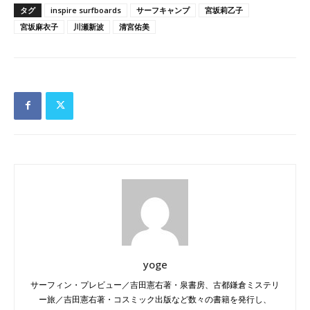
タグ
inspire surfboards
サーフキャンプ
宮坂莉乙子
宮坂麻衣子
川瀬新波
清宮佑美
yoge
サーフィン・プレビュー／吉田憲右著・泉書房、古都鎌倉ミステリ
ー旅／吉田憲右著・コスミック出版など数々の書籍を発行し、