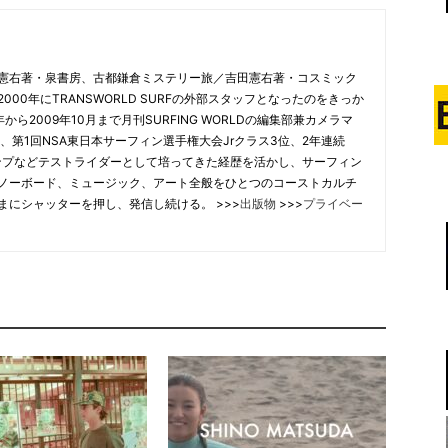
憲右著・泉書房、古都鎌倉ミステリー旅／吉田憲右著・コスミック
00年にTRANSWORLD SURFの外部スタッフとなったのをきっか
から2009年10月まで月刊SURFING WORLDの編集部兼カメラマ
、第1回NSA東日本サーフィン選手権大会Jrクラス3位、2年連続
合チャンプなどテストライダーとして培ってきた経歴を活かし、サーフィン
ノーボード、ミュージック、アート全般をひとつのコーストカルチ
まにシャッターを押し、発信し続ける。 >>>
出版物
>>>
プライベー