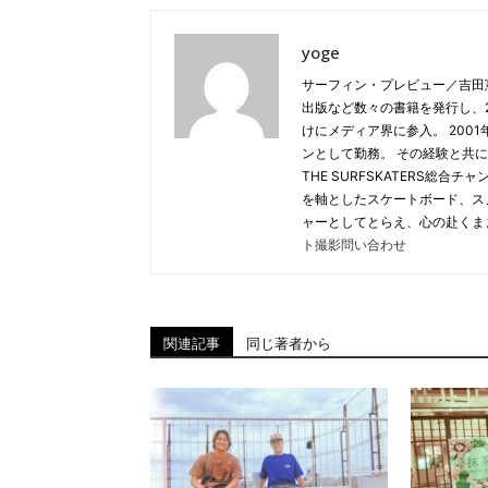
yoge
サーフィン・プレビュー／吉田
出版など数々の書籍を発行し、20
けにメディア界に参入。 2001年
ンとして勤務。 その経験と共に
THE SURFSKATERS総
を軸としたスケートボード、ス
ャーとしてとらえ、心の赴くま
ト撮影問い合わせ
関連記事
同じ著者から