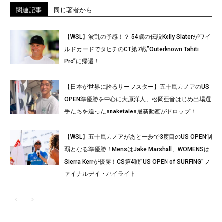
関連記事
同じ著者から
【WSL】波乱の予感！？ 54歳の伝説Kelly Slaterがワイ
ルドカードでタヒチのCT第7戦”Outerknown Tahiti
Pro”に帰還！
【日本が世界に誇るサーフスター】五十嵐カノアのUS
OPEN準優勝を中心に大原洋人、松岡亜音はじめ出場選
手たちを追ったsnaketales最新動画がドロップ！
【WSL】五十嵐カノアがあと一歩で3度目のUS OPEN制
覇となる準優勝！MensはJake Marshall、WOMENSは
Sierra Kerrが優勝！CS第4戦”US OPEN of SURFING”フ
ァイナルデイ・ハイライト