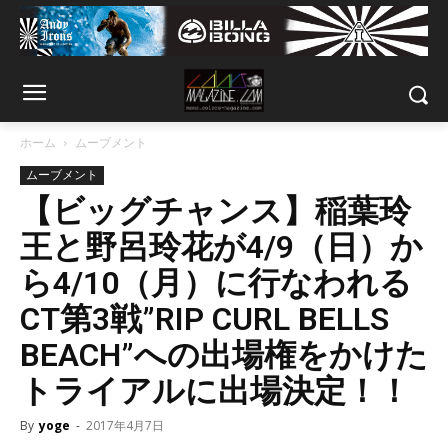
ホーム
ムーブメント
ムーブメント
【ビッグチャンス】稲葉玲
王と野呂玲花が4/9（日）か
ら4/10（月）に行なわれる
CT第3戦”RIP CURL BELLS
BEACH”への出場権をかけた
トライアルに出場決定！！
By
yoge
-
2017年4月7日