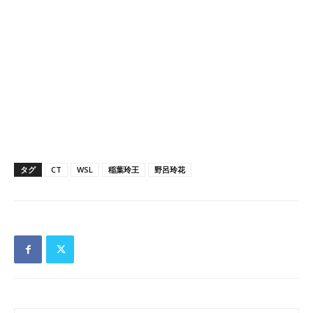
タグ
CT
WSL
稲葉玲王
野呂玲花