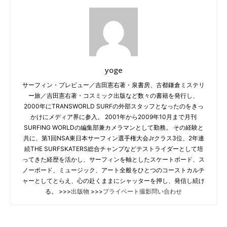
yoge
サーフィン・プレビュー／吉田憲右著・泉書房、古都鎌倉ミステリ
ー旅／吉田憲右著・コスミック出版など数々の書籍を発行し、
2000年にTRANSWORLD SURFの外部スタッフとなったのをきっ
かけにメディア界に参入。 2001年から2009年10月まで月刊
SURFING WORLDの編集部兼カメラマンとして勤務。 その経験と
共に、第1回NSA東日本サーフィン選手権大会Jrクラス3位、2年連
続THE SURFSKATERS総合チャンプなどテストライダーとして培
ってきた経歴を活かし、サーフィンを軸としたスケートボード、ス
ノーボード、ミュージック、アート全般をひとつのコーストカルチ
ャーとしてとらえ、心の赴くままにシャッターを押し、発信し続け
る。 >>>
出版物
>>>
プライベート撮影問い合わせ