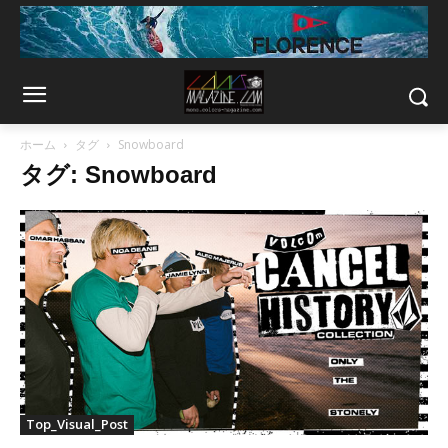
ホーム
タグ
Snowboard
タグ: Snowboard
Top_Visual_Post