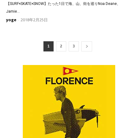
【SURF×SKATE×SNOW】たった1日で海、山、街を巡りNoa Deane、
Jamie...
yoge
2018年2月25日
-
1
2
3