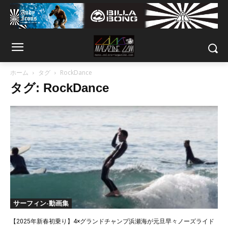
ホーム
タグ
RockDance
タグ: RockDance
サーフィン-動画集
【2025年新春初乗り】4×グランドチャンプ浜瀬海が元旦早々ノーズライド