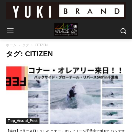
ホーム
タグ
CITIZEN
タグ: CITIZEN
Top_Visual_Post
【実は】2月に来日していたコナー・オレアリーが千葉南で魅せたバックサ