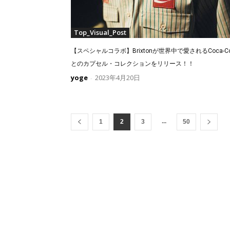
Top_Visual_Post
【スペシャルコラボ】Brixtonが世界中で愛されるCoca-Co
とのカプセル・コレクションをリリース！！
yoge
2023年4月20日
-
...
1
2
3
50