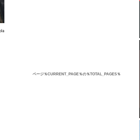
la
ページ％CURRENT_PAGE％の％TOTAL_PAGES％