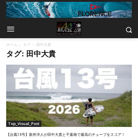
ホーム
タグ
田中大貴
タグ: 田中大貴
Top_Visual_Post
【台風13号】新井洋人が田中大貴と千葉南で最高のチューブをスコア！