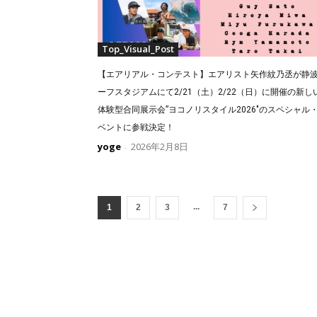
Top_Visual_Post
【エアリアル・コンテスト】エアリスト矢作紋乃丞が静
ーフスタジアムにて2/21（土）2/22（日）に開催の新し
体験型合同展示会”ヨコノリスタイル2026″のスペシャル
ベントに参戦決定！
yoge
2026年2月8日
-
...
1
2
3
7