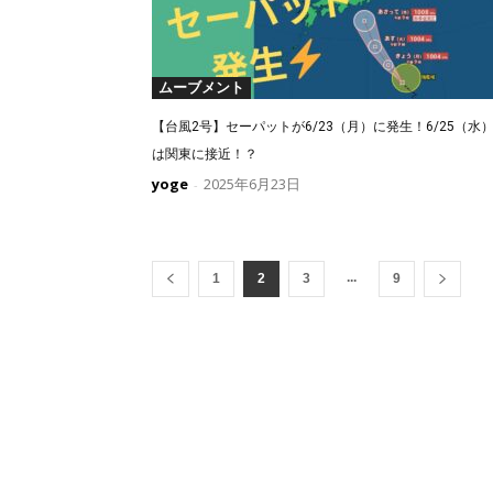
ムーブメント
【台風2号】セーパットが6/23（月）に発生！6/25（水
は関東に接近！？
yoge
2025年6月23日
-
...
1
2
3
9