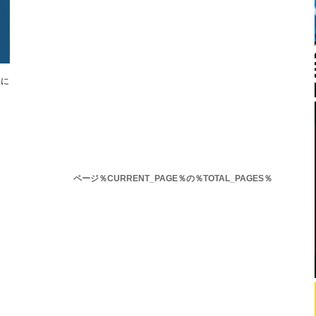
）に
ページ％CURRENT_PAGE％の％TOTAL_PAGES％