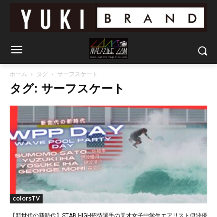
ホーム
タグ
サーフスケート
タグ: サーフスケート
colorsTV
【新世代の新時代】STAB HIGH招待選手の天才女子中学生エアリスト伊波優