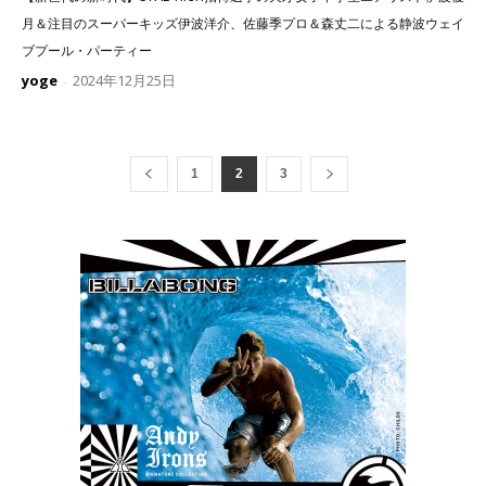
月＆注目のスーパーキッズ伊波洋介、佐藤季プロ＆森丈二による静波ウェイ
ブプール・パーティー
yoge
2024年12月25日
-
1
2
3