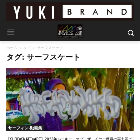
ホーム
タグ
サーフスケート
タグ: サーフスケート
サーフィン-動画集
【SURF×SKATE×ART】2023年ルーキー・オブ・ザ・イヤー獲得の実力派で