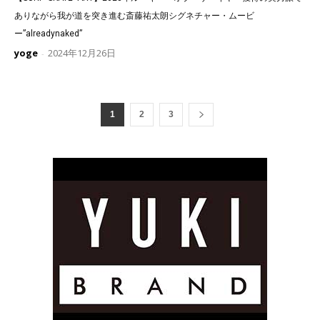
ありながら我が道を突き進む斎藤祐太朗シグネチャー・ムービ
ー”alreadynaked”
yoge
2024年12月26日
-
1
2
3