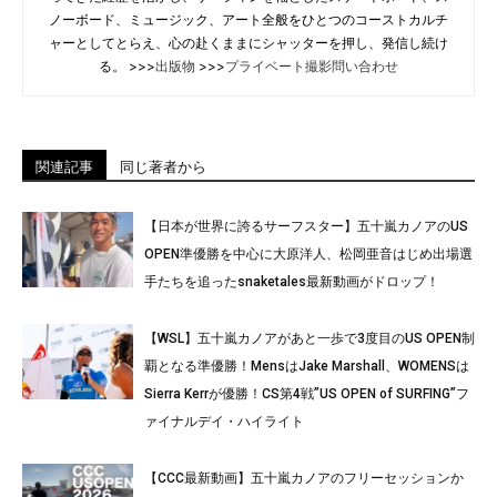
ノーボード、ミュージック、アート全般をひとつのコーストカルチ
ャーとしてとらえ、心の赴くままにシャッターを押し、発信し続け
る。 >>>
出版物
>>>
プライベート撮影問い合わせ
関連記事
同じ著者から
【日本が世界に誇るサーフスター】五十嵐カノアのUS
OPEN準優勝を中心に大原洋人、松岡亜音はじめ出場選
手たちを追ったsnaketales最新動画がドロップ！
【WSL】五十嵐カノアがあと一歩で3度目のUS OPEN制
覇となる準優勝！MensはJake Marshall、WOMENSは
Sierra Kerrが優勝！CS第4戦”US OPEN of SURFING”フ
ァイナルデイ・ハイライト
【CCC最新動画】五十嵐カノアのフリーセッションか