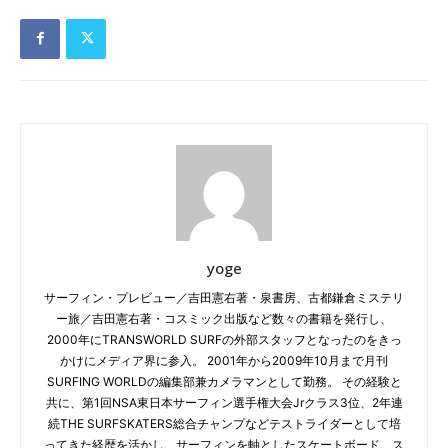
yoge
サーフィン・プレビュー／吉田憲右著・泉書房、古都鎌倉ミステリ
ー旅／吉田憲右著・コスミック出版など数々の書籍を発行し、
2000年にTRANSWORLD SURFの外部スタッフとなったのをきっ
かけにメディア界に参入。 2001年から2009年10月まで月刊
SURFING WORLDの編集部兼カメラマンとして勤務。 その経験と
共に、第1回NSA東日本サーフィン選手権大会Jrクラス3位、2年連
続THE SURFSKATERS総合チャンプなどテストライダーとして培
ってきた経歴を活かし、サーフィンを軸としたスケートボード、ス