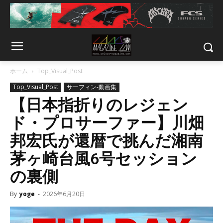
ホーム
Top_Visual_Post
Top_Visual_Post
サーフィン-動画集
【日本指折りのレジェン
ド・プロサーファー】川畑
邦宏氏が還暦で挑んだ湘南
茅ヶ崎台風6号セッション
の裏側
By
yoge
-
2026年6月20日