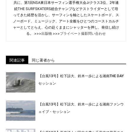
共に、第1回NSA東日本サーフィン選手権大会Jrクラス3位、2年連
続THE SURFSKATERS総合チャンプなどテストライダーとして培
ってきた経歴を活かし、サーフィンを軸としたスケートボード、ス
ノーボード、ミュージック、アート全般をひとつのコーストカルチ
ャーとしてとらえ、心の赴くままにシャッターを押し、発信し続け
る。 >>>
出版物
>>>
プライベート撮影問い合わせ
関連記事
同じ著者から
【台風13号】松下諒大、鈴木一歩による湘南THE DAY
セッション
【台風13号】松下諒大、鈴木一歩による湘南ファンウ
ェイブ・セッション