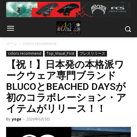
ホーム
colors recommend
colors recommend
Top_Visual_Post
プレスリリース
【祝！】日本発の本格派ワ
ークウェア専門ブランド
BLUCOとBEACHED DAYSが
初のコラボレーション・ア
イテムがリリース！！
By
yoge
-
2026年6月9日