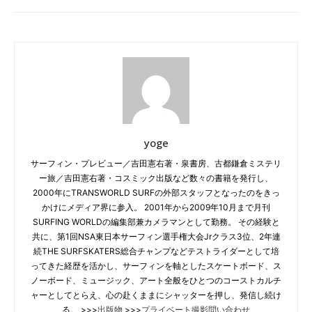
yoge
サーフィン・プレビュー／吉田憲右著・泉書房、古都鎌倉ミステリ
ー旅／吉田憲右著・コスミック出版など数々の書籍を発行し、
2000年にTRANSWORLD SURFの外部スタッフとなったのをきっ
かけにメディア界に参入。 2001年から2009年10月まで月刊
SURFING WORLDの編集部兼カメラマンとして勤務。 その経験と
共に、第1回NSA東日本サーフィン選手権大会Jrクラス3位、2年連
続THE SURFSKATERS総合チャンプなどテストライダーとして培
ってきた経歴を活かし、サーフィンを軸としたスケートボード、ス
ノーボード、ミュージック、アート全般をひとつのコーストカルチ
ャーとしてとらえ、心の赴くままにシャッターを押し、発信し続け
る。 >>>
出版物
>>>
プライベート撮影問い合わせ