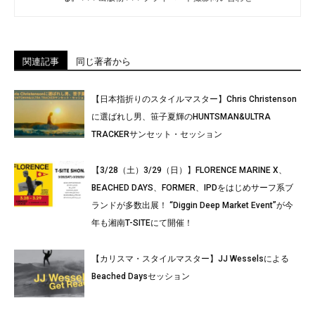
関連記事
同じ著者から
【日本指折りのスタイルマスター】Chris Christenson
に選ばれし男、笹子夏輝のHUNTSMAN&ULTRA
TRACKERサンセット・セッション
【3/28（土）3/29（日）】FLORENCE MARINE X、
BEACHED DAYS、FORMER、IPDをはじめサーフ系ブ
ランドが多数出展！ “Diggin Deep Market Event”が今
年も湘南T-SITEにて開催！
【カリスマ・スタイルマスター】JJ Wesselsによる
Beached Daysセッション