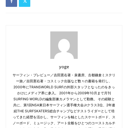
yoge
サーフィン・プレビュー／吉田憲右著・泉書房、古都鎌倉ミステリ
ー旅／吉田憲右著・コスミック出版など数々の書籍を発行し、
2000年にTRANSWORLD SURFの外部スタッフとなったのをきっ
かけにメディア界に参入。 2001年から2009年10月まで月刊
SURFING WORLDの編集部兼カメラマンとして勤務。 その経験と
共に、第1回NSA東日本サーフィン選手権大会Jrクラス3位、2年連
続THE SURFSKATERS総合チャンプなどテストライダーとして培
ってきた経歴を活かし、サーフィンを軸としたスケートボード、ス
ノーボード、ミュージック、アート全般をひとつのコーストカルチ