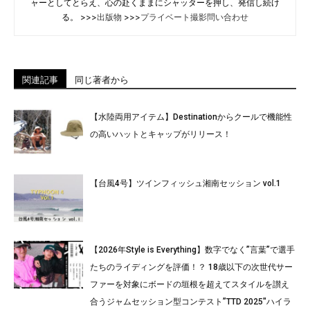
ャーとしてとらえ、心の赴くままにシャッターを押し、発信し続け
る。 >>>
出版物
>>>
プライベート撮影問い合わせ
関連記事
同じ著者から
【水陸両用アイテム】Destinationからクールで機能性
の高いハットとキャップがリリース！
【台風4号】ツインフィッシュ湘南セッション vol.1
【2026年Style is Everything】数字でなく”言葉”で選手
たちのライディングを評価！？ 18歳以下の次世代サー
ファーを対象にボードの垣根を超えてスタイルを讃え
合うジャムセッション型コンテスト”TTD 2025″ハイラ