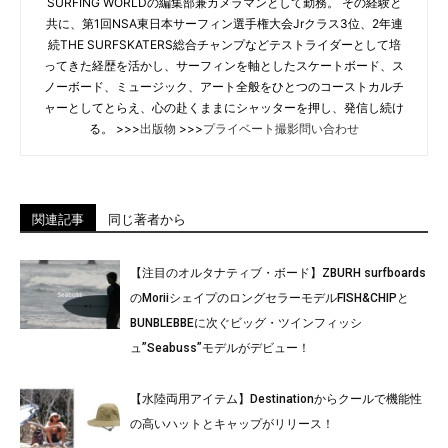
SURFING WORLDの編集部兼カメラマンとして勤務。 その経験と
共に、第1回NSA東日本サーフィン選手権大会Jrクラス3位、2年連
続THE SURFSKATERS総合チャンプなどテストライダーとして培
ってきた経歴を活かし、サーフィンを軸としたスケートボード、ス
ノーボード、ミュージック、アート全般をひとつのコーストカルチ
ャーとしてとらえ、心の赴くままにシャッターを押し、発信し続け
る。 >>>
出版物
>>>
プライベート撮影問い合わせ
関連記事
同じ著者から
【注目のオルタナティブ・ボード】ZBURH surfboards
のMoriiシェイプのロングセラーモデルFISH&CHIPと
BUNBLEBBEに次ぐビッグ・ツインフィッシ
ュ”Seabuss”モデルがデビュー！
【水陸両用アイテム】Destinationからクールで機能性
の高いハットとキャップがリリース！