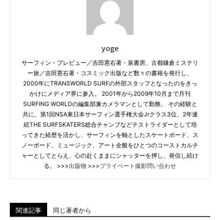
yoge
サーフィン・プレビュー／吉田憲右著・泉書房、古都鎌倉ミステリ
ー旅／吉田憲右著・コスミック出版など数々の書籍を発行し、
2000年にTRANSWORLD SURFの外部スタッフとなったのをきっ
かけにメディア界に参入。 2001年から2009年10月まで月刊
SURFING WORLDの編集部兼カメラマンとして勤務。 その経験と
共に、第1回NSA東日本サーフィン選手権大会Jrクラス3位、2年連
続THE SURFSKATERS総合チャンプなどテストライダーとして培
ってきた経歴を活かし、サーフィンを軸としたスケートボード、ス
ノーボード、ミュージック、アート全般をひとつのコーストカルチ
ャーとしてとらえ、心の赴くままにシャッターを押し、発信し続け
る。 >>>
出版物
>>>
プライベート撮影問い合わせ
関連記事
同じ著者から