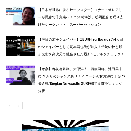
【日本が世界に誇るサーフスター】コナー・オレアリ
ーが隠密で千葉南へ！？ 河村海沙、松岡亜音と繰り広
げたシークレット・スーパーセッション
【注目の若手シェイパー】ZBURH surfboardsの4人目
のシェイパーとして岡本昌也氏が加入！伝統の技と最
新技術を高次元で融合させた最新5モデルをチェック！
【考察】都筑有夢路、大原洋人、西慶司郎、池田美来
にCT入りのチャンスあり！？ コーチ河村海沙によるCS
最終戦”Bioglan Newcastle SURFEST”直前ランキング
分析