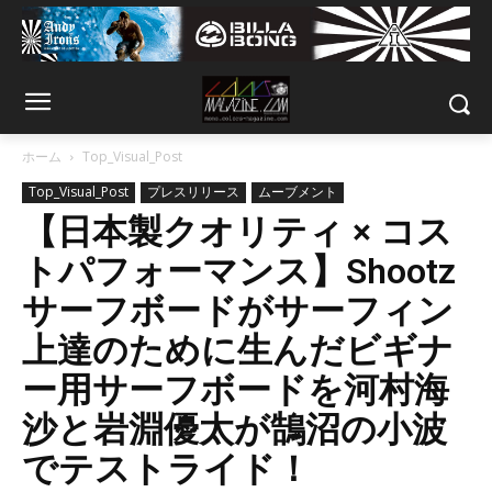
ホーム
Top_Visual_Post
Top_Visual_Post
プレスリリース
ムーブメント
【日本製クオリティ × コス
トパフォーマンス】Shootz
サーフボードがサーフィン
上達のために生んだビギナ
ー用サーフボードを河村海
沙と岩淵優太が鵠沼の小波
でテストライド！