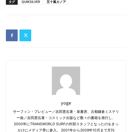
タグ
QUIKSILVER
五十嵐カノア
yoge
サーフィン・プレビュー／吉田憲右著・泉書房、古都鎌倉ミステリ
ー旅／吉田憲右著・コスミック出版など数々の書籍を発行し、
2000年にTRANSWORLD SURFの外部スタッフとなったのをきっ
かけにメディア界に参入。 2001年から2009年10月まで月刊