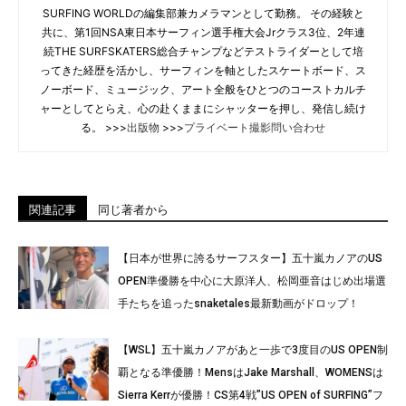
SURFING WORLDの編集部兼カメラマンとして勤務。 その経験と
共に、第1回NSA東日本サーフィン選手権大会Jrクラス3位、2年連
続THE SURFSKATERS総合チャンプなどテストライダーとして培
ってきた経歴を活かし、サーフィンを軸としたスケートボード、ス
ノーボード、ミュージック、アート全般をひとつのコーストカルチ
ャーとしてとらえ、心の赴くままにシャッターを押し、発信し続け
る。 >>>
出版物
>>>
プライベート撮影問い合わせ
関連記事
同じ著者から
【日本が世界に誇るサーフスター】五十嵐カノアのUS
OPEN準優勝を中心に大原洋人、松岡亜音はじめ出場選
手たちを追ったsnaketales最新動画がドロップ！
【WSL】五十嵐カノアがあと一歩で3度目のUS OPEN制
覇となる準優勝！MensはJake Marshall、WOMENSは
Sierra Kerrが優勝！CS第4戦”US OPEN of SURFING”フ