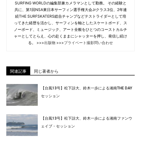
SURFING WORLDの編集部兼カメラマンとして勤務。 その経験と
共に、第1回NSA東日本サーフィン選手権大会Jrクラス3位、2年連
続THE SURFSKATERS総合チャンプなどテストライダーとして培
ってきた経歴を活かし、サーフィンを軸としたスケートボード、ス
ノーボード、ミュージック、アート全般をひとつのコーストカルチ
ャーとしてとらえ、心の赴くままにシャッターを押し、発信し続け
る。 >>>
出版物
>>>
プライベート撮影問い合わせ
関連記事
同じ著者から
【台風13号】松下諒大、鈴木一歩による湘南THE DAY
セッション
【台風13号】松下諒大、鈴木一歩による湘南ファンウ
ェイブ・セッション