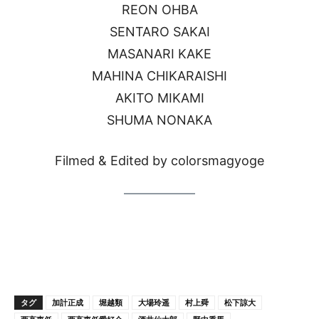
REON OHBA
SENTARO SAKAI
MASANARI KAKE
MAHINA CHIKARAISHI
AKITO MIKAMI
SHUMA NONAKA
Filmed & Edited by colorsmagyoge
タグ
加計正成
堀越類
大場玲遥
村上舜
松下諒大