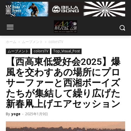
ホーム
ムーブメント
colorsTV
ムーブメント
colorsTV
Top_Visual_Post
【西高東低愛好会2025】爆
風を交わすあの場所にプロ
サーファーと西湘ボーイズ
たちが集結して繰り広げた
新春凧上げエアセッション
By
yoge
-
2025年1月9日