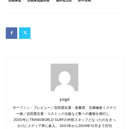
西高東低
西高東低愛好会
酒井仙太郎
野中秀馬
yoge
サーフィン・プレビュー／吉田憲右著・泉書房、古都鎌倉ミステリ
ー旅／吉田憲右著・コスミック出版など数々の書籍を発行し、
2000年にTRANSWORLD SURFの外部スタッフとなったのをきっ
かけにメディア界に参入。 2001年から2009年10月まで月刊