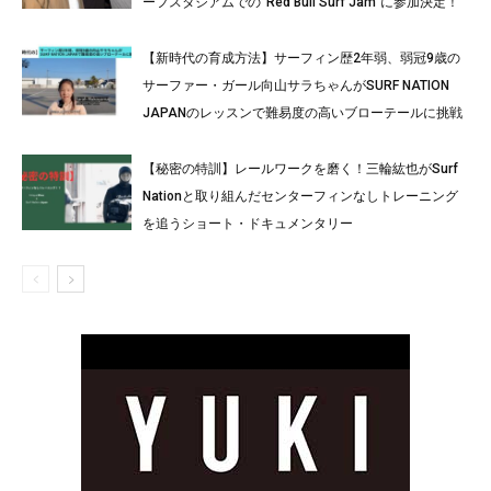
ーフスタジアムでの”Red Bull Surf Jam”に参加決定！
【新時代の育成方法】サーフィン歴2年弱、弱冠9歳の
サーファー・ガール向山サラちゃんがSURF NATION
JAPANのレッスンで難易度の高いブローテールに挑戦
【秘密の特訓】レールワークを磨く！三輪紘也がSurf
Nationと取り組んだセンターフィンなしトレーニング
を追うショート・ドキュメンタリー