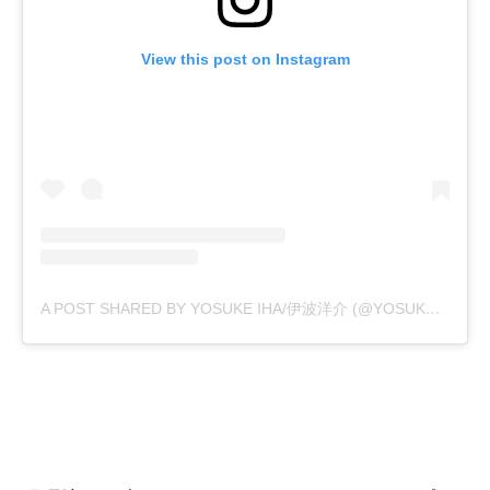
View this post on Instagram
A POST SHARED BY YOSUKE IHA/伊波洋介 (@YOSUKE.IHA1.26)