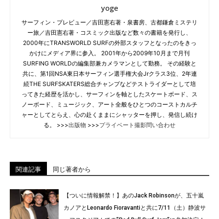
yoge
サーフィン・プレビュー／吉田憲右著・泉書房、古都鎌倉ミステリ
ー旅／吉田憲右著・コスミック出版など数々の書籍を発行し、
2000年にTRANSWORLD SURFの外部スタッフとなったのをきっ
かけにメディア界に参入。 2001年から2009年10月まで月刊
SURFING WORLDの編集部兼カメラマンとして勤務。 その経験と
共に、第1回NSA東日本サーフィン選手権大会Jrクラス3位、2年連
続THE SURFSKATERS総合チャンプなどテストライダーとして培
ってきた経歴を活かし、サーフィンを軸としたスケートボード、ス
ノーボード、ミュージック、アート全般をひとつのコーストカルチ
ャーとしてとらえ、心の赴くままにシャッターを押し、発信し続け
る。 >>>
出版物
>>>
プライベート撮影問い合わせ
関連記事
同じ著者から
【ついに情報解禁！】あのJack Robinsonが、五十嵐
カノアとLeonardo Fioravantiと共に7/11（土）静波サ