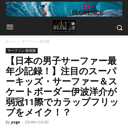
ホーム
サーフィン-動画集
サーフィン-動画集
【日本の男子サーファー最
年少記録！】注目のスーパ
ーキッズ・サーファー＆ス
ケートボーダー伊波洋介が
弱冠11際でカラップフリッ
プをメイク！？
By
yoge
-
2024年12月4日