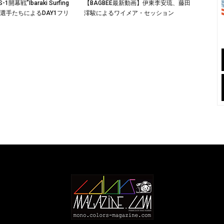
開幕戦”Ibaraki Surfing
【BAGBEE最新動画】伊東李安琉、藤田
”出場選手たちによるDAY1フリ
澪駿によるワイメア・セッション
ン