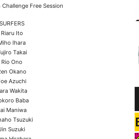
 Challenge Free Session
SURFERS
Riaru Ito
Miho Ihara
ujiro Takai
Rio Ono
Ren Okano
Joe Azuchi
ara Wakita
okoro Baba
ai Maniwa
aho Tsuzuki
Jin Suzuki
ma Hirahara