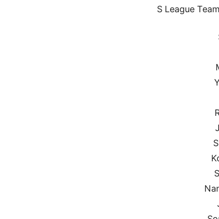
S League Team
Y
S
K
S
Nan
So