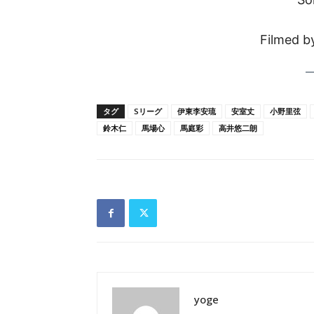
Filmed b
タグ
Sリーグ
伊東李安琉
安室丈
小野里弦
鈴木仁
馬場心
馬庭彩
高井悠二朗
yoge