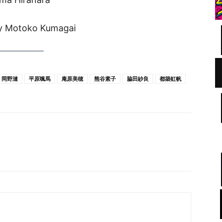
y Motoko Kumagai
岡野漣
平原颯馬
庵原美穂
熊谷素子
脇田紗良
都築虹帆