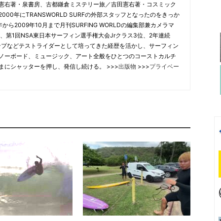
憲右著・泉書房、古都鎌倉ミステリー旅／吉田憲右著・コスミック
00年にTRANSWORLD SURFの外部スタッフとなったのをきっか
から2009年10月まで月刊SURFING WORLDの編集部兼カメラマ
、第1回NSA東日本サーフィン選手権大会Jrクラス3位、2年連続
合チャンプなどテストライダーとして培ってきた経歴を活かし、サーフィン
ノーボード、ミュージック、アート全般をひとつのコーストカルチ
まにシャッターを押し、発信し続ける。 >>>
出版物
>>>
プライベー