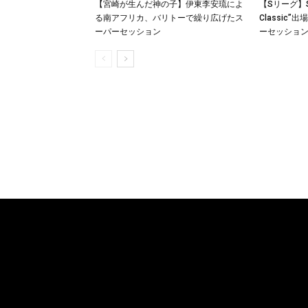
【宮崎が生んだ神の子】伊東李安琉によ
【Sリーグ】S-1
る南アフリカ、バリトーで繰り広げたス
Classic
ーパーセッション
ーセッショ