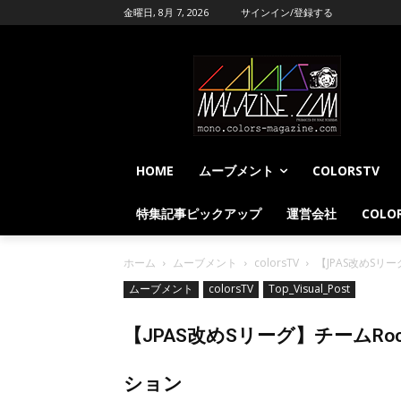
金曜日, 8月 7, 2026
サインイン/登録する
HOME
ムーブメント
COLORSTV
特集記事ピックアップ
運営会社
COLOR
ホーム
ムーブメント
colorsTV
【JPAS改めSリー
ムーブメント
colorsTV
Top_Visual_Post
【JPAS改めSリーグ】チームRoc
ション