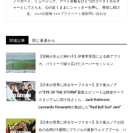
ノーボード、ミュージック、アート全般をひとつのコーストカルチ
ャーとしてとらえ、心の赴くままにシャッターを押し、発信し続け
る。 >>>
出版物
>>>
プライベート撮影問い合わせ
関連記事
同じ著者から
【宮崎が生んだ神の子】伊東李安琉による南アフリ
カ、バリトーで繰り広げたスーパーセッション
【日本が世界に誇るサーフスター】五十嵐カノア
の”EYE OF THE STORM”最新エピソードは静波サーフ
スタジアムに四十住さくら、Jack Robinson、
Leonardo Fioravantiが集結した”Red Bull Surf Jam”
【日本が世界に誇るサーフスター】五十嵐カノアが試
合の合間の1週間にブラジルの最新ウェイブプール、バ