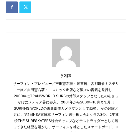
yoge
サーフィン・プレビュー／吉田憲右著・泉書房、古都鎌倉ミステリ
ー旅／吉田憲右著・コスミック出版など数々の書籍を発行し、
2000年にTRANSWORLD SURFの外部スタッフとなったのをきっ
かけにメディア界に参入。 2001年から2009年10月まで月刊
SURFING WORLDの編集部兼カメラマンとして勤務。 その経験と
共に、第1回NSA東日本サーフィン選手権大会Jrクラス3位、2年連
続THE SURFSKATERS総合チャンプなどテストライダーとして培
ってきた経歴を活かし、サーフィンを軸としたスケートボード、ス