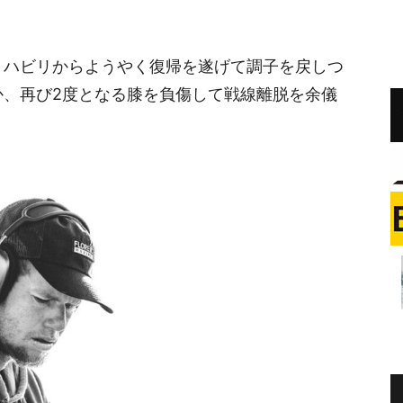
。
リハビリからようやく復帰を遂げて調子を戻しつ
か、再び2度となる膝を負傷して戦線離脱を余儀