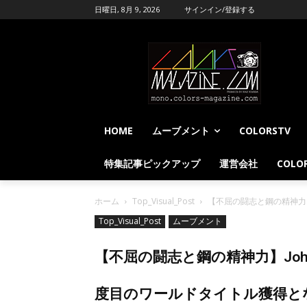
日曜日, 8月 9, 2026
サインイン/登録する
HOME
ムーブメント
COLORSTV
特集記事ピックアップ
運営会社
COLOR
ホーム
Top_Visual_Post
【不屈の闘志と鋼の精神力】
Top_Visual_Post
ムーブメント
【不屈の闘志と鋼の精神力】John
度目のワールドタイトル獲得と