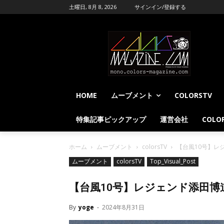
土曜日, 8月 8, 2026
サインイン/登録する
HOME
ムーブメント
COLORSTV
特集記事ピックアップ
運営会社
COLOR
ホーム
ムーブメント
colorsTV
【台風10号】レ
ムーブメント
colorsTV
Top_Visual_Post
【台風10号】レジェンド添田博
By
yoge
-
2024年8月31日