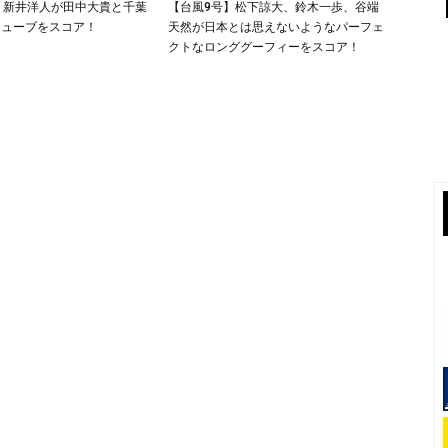
】新井洋人が田中大貴と千葉
【台風9号】松下諒大、鈴木一歩、谷端
チューブをスコア！
天然が日本とは思えないようなパーフェ
クトなロンググーフィーをスコア！