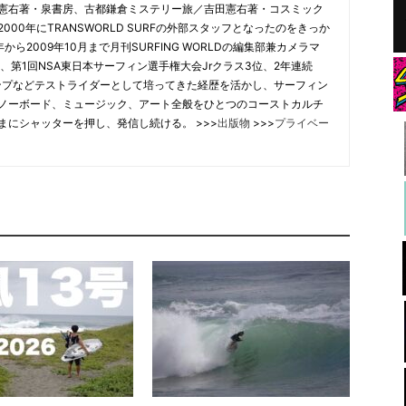
憲右著・泉書房、古都鎌倉ミステリー旅／吉田憲右著・コスミック
00年にTRANSWORLD SURFの外部スタッフとなったのをきっか
から2009年10月まで月刊SURFING WORLDの編集部兼カメラマ
、第1回NSA東日本サーフィン選手権大会Jrクラス3位、2年連続
合チャンプなどテストライダーとして培ってきた経歴を活かし、サーフィン
ノーボード、ミュージック、アート全般をひとつのコーストカルチ
まにシャッターを押し、発信し続ける。 >>>
出版物
>>>
プライベー