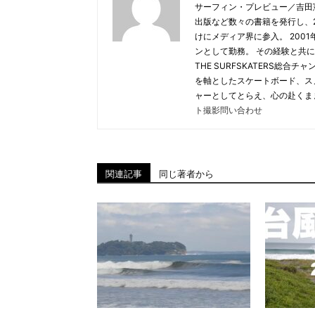
サーフィン・プレビュー／吉田
出版など数々の書籍を発行し、20
けにメディア界に参入。 2001年
ンとして勤務。 その経験と共に
THE SURFSKATERS総
を軸としたスケートボード、ス
ャーとしてとらえ、心の赴くま
ト撮影問い合わせ
関連記事
同じ著者から