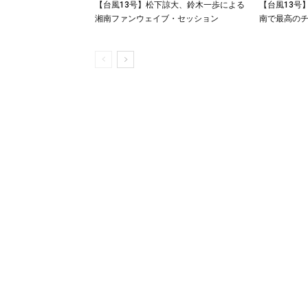
【台風13号】松下諒大、鈴木一歩による
【台風13号
湘南ファンウェイブ・セッション
南で最高の