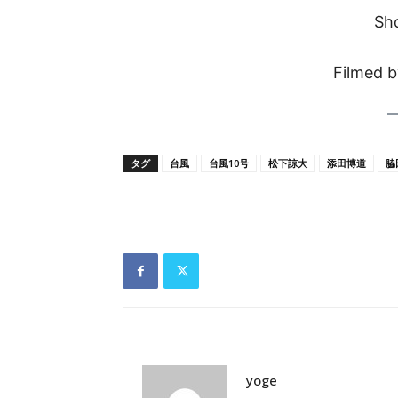
Sh
Filmed 
タグ
台風
台風10号
松下諒大
添田博道
脇
yoge