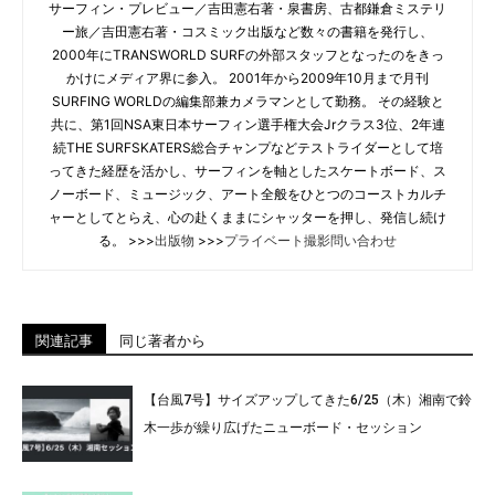
サーフィン・プレビュー／吉田憲右著・泉書房、古都鎌倉ミステリ
ー旅／吉田憲右著・コスミック出版など数々の書籍を発行し、
2000年にTRANSWORLD SURFの外部スタッフとなったのをきっ
かけにメディア界に参入。 2001年から2009年10月まで月刊
SURFING WORLDの編集部兼カメラマンとして勤務。 その経験と
共に、第1回NSA東日本サーフィン選手権大会Jrクラス3位、2年連
続THE SURFSKATERS総合チャンプなどテストライダーとして培
ってきた経歴を活かし、サーフィンを軸としたスケートボード、ス
ノーボード、ミュージック、アート全般をひとつのコーストカルチ
ャーとしてとらえ、心の赴くままにシャッターを押し、発信し続け
る。 >>>
出版物
>>>
プライベート撮影問い合わせ
関連記事
同じ著者から
【台風7号】サイズアップしてきた6/25（木）湘南で鈴
木一歩が繰り広げたニューボード・セッション