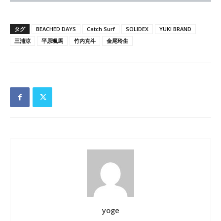
タグ
BEACHED DAYS
Catch Surf
SOLIDEX
YUKI BRAND
三浦涼
平原颯馬
竹内克斗
金尾玲生
yoge