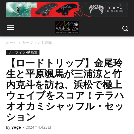
ホーム
サーフィン-動画集
サーフィン-動画集
【ロードトリップ】金尾玲
生と平原颯馬が三浦涼と竹
内克斗を訪ね、浜松で極上
ウェイブをスコア！テラハ
オオカミシャッフル・セッ
ション
By
yoge
-
2024年4月23日