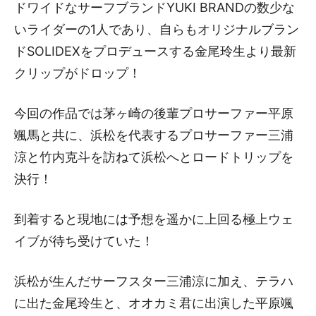
ドワイドなサーフブランドYUKI BRANDの数少な
いライダーの1人であり、自らもオリジナルブラン
ドSOLIDEXをプロデュースする金尾玲生より最新
クリップがドロップ！
今回の作品では茅ヶ崎の後輩プロサーファー平原
颯馬と共に、浜松を代表するプロサーファー三浦
涼と竹内克斗を訪ねて浜松へとロードトリップを
決行！
到着すると現地には予想を遥かに上回る極上ウェ
イブが待ち受けていた！
浜松が生んだサーフスター三浦涼に加え、テラハ
に出た金尾玲生と、オオカミ君に出演した平原颯