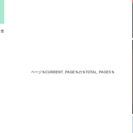
 世
ページ％CURRENT_PAGE％の％TOTAL_PAGES％