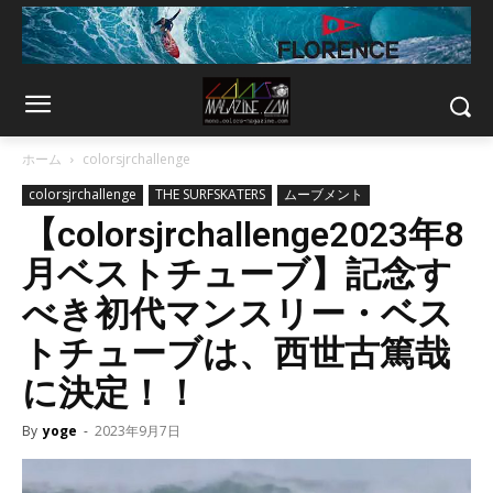
ホーム
colorsjrchallenge
colorsjrchallenge
THE SURFSKATERS
ムーブメント
【colorsjrchallenge2023年8
月ベストチューブ】記念す
べき初代マンスリー・ベス
トチューブは、西世古篤哉
に決定！！
By
yoge
-
2023年9月7日