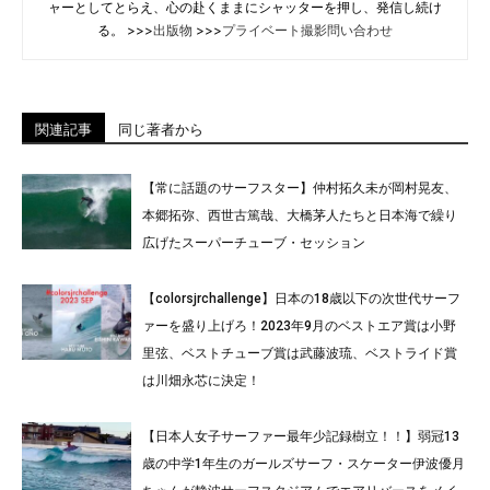
ャーとしてとらえ、心の赴くままにシャッターを押し、発信し続け
る。 >>>
出版物
>>>
プライベート撮影問い合わせ
関連記事
同じ著者から
【常に話題のサーフスター】仲村拓久未が岡村晃友、
本郷拓弥、西世古篤哉、大橋茅人たちと日本海で繰り
広げたスーパーチューブ・セッション
【colorsjrchallenge】日本の18歳以下の次世代サーフ
ァーを盛り上げろ！2023年9月のベストエア賞は小野
里弦、ベストチューブ賞は武藤波琉、ベストライド賞
は川畑永芯に決定！
【日本人女子サーファー最年少記録樹立！！】弱冠13
歳の中学1年生のガールズサーフ・スケーター伊波優月