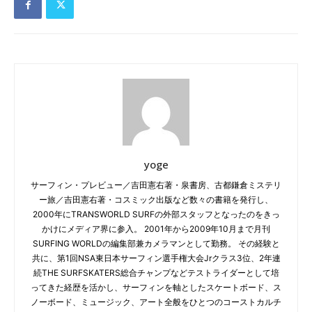
yoge
サーフィン・プレビュー／吉田憲右著・泉書房、古都鎌倉ミステリ
ー旅／吉田憲右著・コスミック出版など数々の書籍を発行し、
2000年にTRANSWORLD SURFの外部スタッフとなったのをきっ
かけにメディア界に参入。 2001年から2009年10月まで月刊
SURFING WORLDの編集部兼カメラマンとして勤務。 その経験と
共に、第1回NSA東日本サーフィン選手権大会Jrクラス3位、2年連
続THE SURFSKATERS総合チャンプなどテストライダーとして培
ってきた経歴を活かし、サーフィンを軸としたスケートボード、ス
ノーボード、ミュージック、アート全般をひとつのコーストカルチ