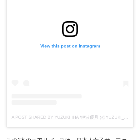
View this post on Instagram
A POST SHARED BY YUZUKI IHA /伊波優月 (@YUZUKI_IHA)