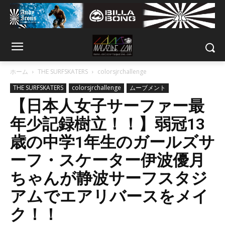
ホーム
THE SURFSKATERS
colorsjrchallenge
THE SURFSKATERS
colorsjrchallenge
ムーブメント
【日本人女子サーファー最
年少記録樹立！！】弱冠13
歳の中学1年生のガールズサ
ーフ・スケーター伊波優月
ちゃんが静波サーフスタジ
アムでエアリバースをメイ
ク！！