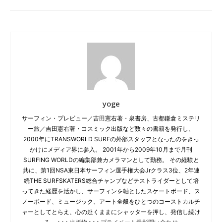
yoge
サーフィン・プレビュー／吉田憲右著・泉書房、古都鎌倉ミステリ
ー旅／吉田憲右著・コスミック出版など数々の書籍を発行し、
2000年にTRANSWORLD SURFの外部スタッフとなったのをきっ
かけにメディア界に参入。 2001年から2009年10月まで月刊
SURFING WORLDの編集部兼カメラマンとして勤務。 その経験と
共に、第1回NSA東日本サーフィン選手権大会Jrクラス3位、2年連
続THE SURFSKATERS総合チャンプなどテストライダーとして培
ってきた経歴を活かし、サーフィンを軸としたスケートボード、ス
ノーボード、ミュージック、アート全般をひとつのコーストカルチ
ャーとしてとらえ、心の赴くままにシャッターを押し、発信し続け