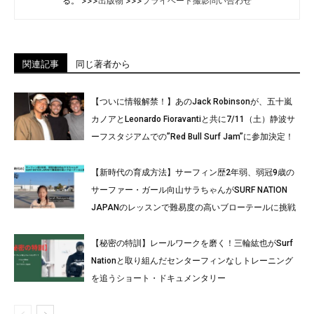
る。 >>>
出版物
>>>
プライベート撮影問い合わせ
関連記事
同じ著者から
【ついに情報解禁！】あのJack Robinsonが、五十嵐
カノアとLeonardo Fioravantiと共に7/11（土）静波サ
ーフスタジアムでの”Red Bull Surf Jam”に参加決定！
【新時代の育成方法】サーフィン歴2年弱、弱冠9歳の
サーファー・ガール向山サラちゃんがSURF NATION
JAPANのレッスンで難易度の高いブローテールに挑戦
【秘密の特訓】レールワークを磨く！三輪紘也がSurf
Nationと取り組んだセンターフィンなしトレーニング
を追うショート・ドキュメンタリー