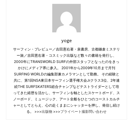
yoge
サーフィン・プレビュー／吉田憲右著・泉書房、古都鎌倉ミステリ
ー旅／吉田憲右著・コスミック出版など数々の書籍を発行し、
2000年にTRANSWORLD SURFの外部スタッフとなったのをきっ
かけにメディア界に参入。 2001年から2009年10月まで月刊
SURFING WORLDの編集部兼カメラマンとして勤務。 その経験と
共に、第1回NSA東日本サーフィン選手権大会Jrクラス3位、2年連
続THE SURFSKATERS総合チャンプなどテストライダーとして培
ってきた経歴を活かし、サーフィンを軸としたスケートボード、ス
ノーボード、ミュージック、アート全般をひとつのコーストカルチ
ャーとしてとらえ、心の赴くままにシャッターを押し、発信し続け
る。 >>>
出版物
>>>
プライベート撮影問い合わせ