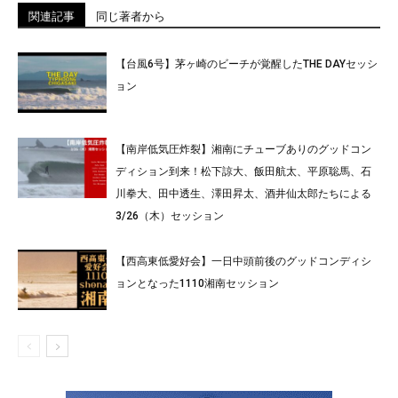
関連記事
同じ著者から
【台風6号】茅ヶ崎のビーチが覚醒したTHE DAYセッシ
ョン
【南岸低気圧炸裂】湘南にチューブありのグッドコン
ディション到来！松下諒大、飯田航太、平原聡馬、石
川拳大、田中透生、澤田昇太、酒井仙太郎たちによる
3/26（木）セッション
【西高東低愛好会】一日中頭前後のグッドコンディシ
ョンとなった1110湘南セッション