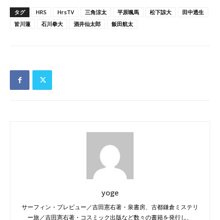
タグ
HRS
HrsTV
三角涼太
平原颯馬
松下諒大
田中透生
皆川蓮
石川拳大
酒井仙太郎
飯田航太
yoge
サーフィン・プレビュー／吉田憲右著・泉書房、古都鎌倉ミステリ
ー旅／吉田憲右著・コスミック出版など数々の書籍を発行し、