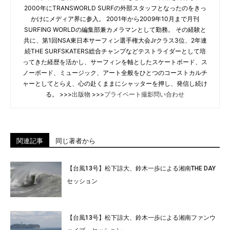
2000年にTRANSWORLD SURFの外部スタッフとなったのをきっ
かけにメディア界に参入。 2001年から2009年10月まで月刊
SURFING WORLDの編集部兼カメラマンとして勤務。 その経験と
共に、第1回NSA東日本サーフィン選手権大会Jrクラス3位、2年連
続THE SURFSKATERS総合チャンプなどテストライダーとして培
ってきた経歴を活かし、サーフィンを軸としたスケートボード、ス
ノーボード、ミュージック、アート全般をひとつのコーストカルチ
ャーとしてとらえ、心の赴くままにシャッターを押し、発信し続け
る。 >>>
出版物
>>>
プライベート撮影問い合わせ
関連記事
同じ著者から
【台風13号】松下諒大、鈴木一歩による湘南THE DAY
セッション
【台風13号】松下諒大、鈴木一歩による湘南ファンウ