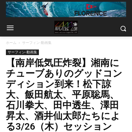
ホーム
サーフィン-動画集
サーフィン-動画集
【南岸低気圧炸裂】湘南に
チューブありのグッドコン
ディション到来！松下諒
大、飯田航太、平原聡馬、
石川拳大、田中透生、澤田
昇太、酒井仙太郎たちによ
る3/26（木）セッション